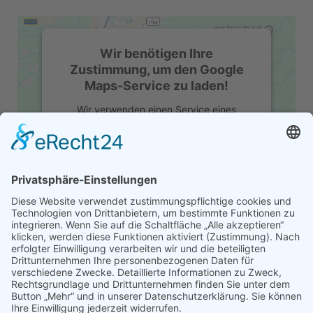
Wir benötigen Ihre
Zustimmung, um den Google
Maps-Service zu laden!
Wir verwenden einen Service eines
Drittanbieters, um Karteninhalte
einzubetten. Dieser Service kann Daten zu
Ihren Aktivitäten sammeln. Bitte lesen Sie
die Details durch und stimmen Sie der
Nutzung des Service zu, um diese Karte
anzuzeigen.
ROUTENPLANER
Mehr Informationen
Akzeptieren
powered by
Usercentrics Consent
Management Platform
&
eRecht24