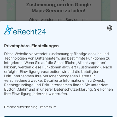
Zustimmung, um den Google
Maps-Service zu laden!
Wir verwenden einen Service eines
Drittanbieters, um Karteninhalte
einzubetten. Dieser Service kann Daten zu
Ihren Aktivitäten sammeln. Bitte lesen Sie
die Details durch und stimmen Sie der
Nutzung des Service zu, um diese Karte
anzuzeigen.
ROUTENPLANER
Mehr Informationen
Akzeptieren
powered by
Usercentrics Consent
Management Platform
&
eRecht24
Impressum
Datenschutz