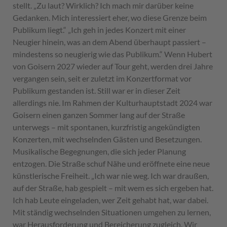
stellt. „Zu laut? Wirklich? Ich mach mir darüber keine
Gedanken. Mich interessiert eher, wo diese Grenze beim
Publikum liegt.“ „Ich geh in jedes Konzert mit einer
Neugier hinein, was an dem Abend überhaupt passiert –
mindestens so neugierig wie das Publikum.“ Wenn Hubert
von Goisern 2027 wieder auf Tour geht, werden drei Jahre
vergangen sein, seit er zuletzt im Konzertformat vor
Publikum gestanden ist. Still war er in dieser Zeit
allerdings nie. Im Rahmen der Kulturhauptstadt 2024 war
Goisern einen ganzen Sommer lang auf der Straße
unterwegs – mit spontanen, kurzfristig angekündigten
Konzerten, mit wechselnden Gästen und Besetzungen.
Musikalische Begegnungen, die sich jeder Planung
entzogen. Die Straße schuf Nähe und eröffnete eine neue
künstlerische Freiheit. „Ich war nie weg. Ich war draußen,
auf der Straße, hab gespielt – mit wem es sich ergeben hat.
Ich hab Leute eingeladen, wer Zeit gehabt hat, war dabei.
Mit ständig wechselnden Situationen umgehen zu lernen,
war Herausforderung und Bereicherung zugleich. Wir