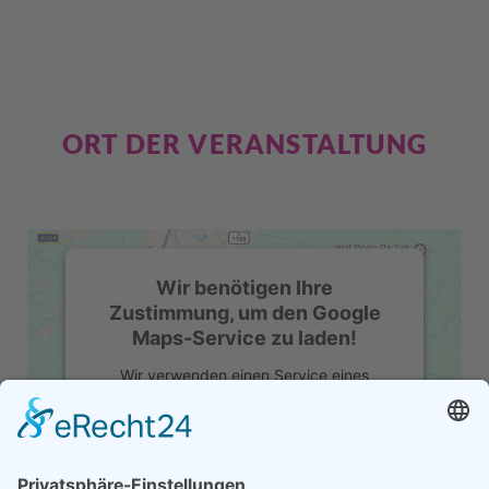
ORT DER VERANSTALTUNG
Wir benötigen Ihre
Zustimmung, um den Google
Maps-Service zu laden!
Wir verwenden einen Service eines
Drittanbieters, um Karteninhalte
einzubetten. Dieser Service kann Daten zu
Ihren Aktivitäten sammeln. Bitte lesen Sie
die Details durch und stimmen Sie der